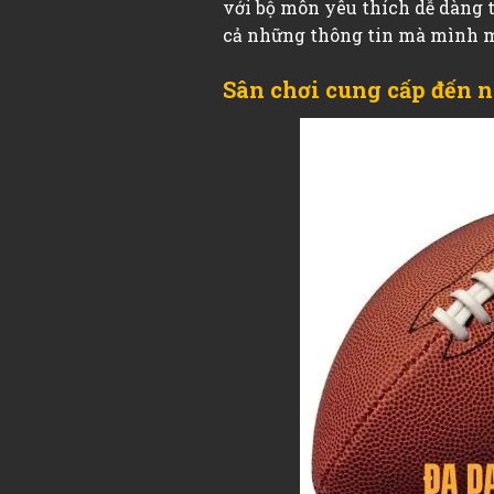
với bộ môn yêu thích dễ dàng t
cả những thông tin mà mình 
Sân chơi cung cấp đến n