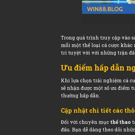
Trong quá trình truy cập vào 
mỗi một thể loại cá cược khác 
trí tuyệt vời với những trận 
Ưu điểm hấp dẫn ng
Khi lựa chọn trải nghiệm cá c
sẽ nhận được một số ưu điểm tu
thưởng hấp dẫn.
Cập nhật chi tiết các t
Đối với chuyên mục
thể thao
t
đấu. Bạn dễ dàng theo dõi nhữn