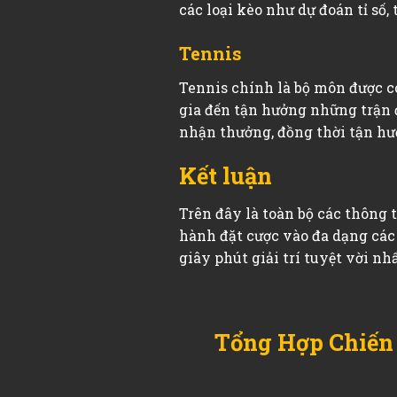
các loại kèo như dự đoán tỉ số,
Tennis
Tennis chính là bộ môn được co
gia đến tận hưởng những trận đ
nhận thưởng, đồng thời tận hư
Kết luận
Trên đây là toàn bộ các thông
hành đặt cược vào đa dạng các
giây phút giải trí tuyệt vời n
Tổng Hợp Chiến 