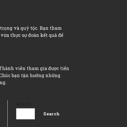
 trọng và quý tộc. Bạn tham
 vừa thực sự đoán kết quả để
 Thành viên tham gia được tiến
. Chúc bạn tận hưởng những
ng.
Search
Search