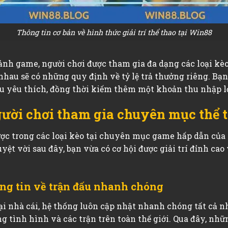
Thông tin cơ bản về hình thức giải trí thể thao tại Win88
sảnh game, người chơi được tham gia đa dạng các loại kè
nhau sẽ có những quy định về tỷ lệ trả thưởng riêng. Bạ
đấu yêu thích, đồng thời kiếm thêm một khoản thu nhập
ười chơi tham gia chuyên mục thể 
ược trong các loại kèo tại chuyên mục game hấp dẫn của
yệt vời sau đây, bạn vừa có cơ hội được giải trí đỉnh ca
hông tin về trận đấu nhanh chóng
ại nhà cái, hệ thống luôn cập nhật nhanh chóng tất cả nh
g tình hình và các trận trên toàn thế giới. Qua đây, n