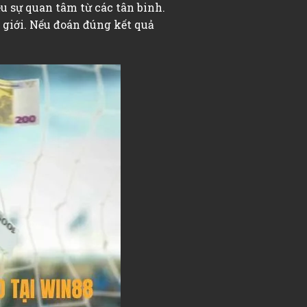
u sự quan tâm từ các tân binh.
 giới. Nếu đoán đúng kết quả