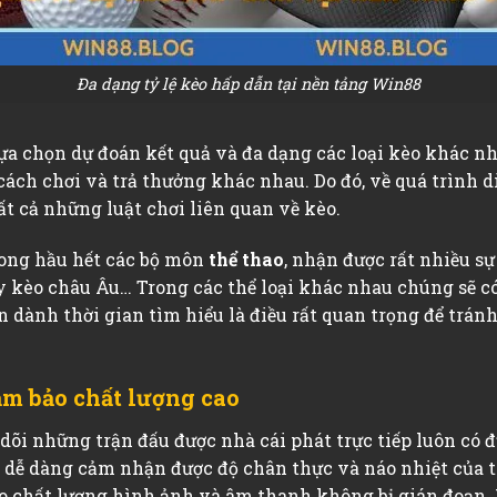
Đa dạng tỷ lệ kèo hấp dẫn tại nền tảng Win88
ựa chọn dự đoán kết quả và đa dạng các loại kèo khác nh
 cách chơi và trả thưởng khác nhau. Do đó, về quá trình 
ất cả những luật chơi liên quan về kèo.
rong hầu hết các bộ môn
thể thao
, nhận được rất nhiều 
y kèo châu Âu… Trong các thể loại khác nhau chúng sẽ có
n dành thời gian tìm hiểu là điều rất quan trọng để trán
ảm bảo chất lượng cao
dõi những trận đấu được nhà cái phát trực tiếp luôn có 
 dễ dàng cảm nhận được độ chân thực và náo nhiệt của t
ảo chất lượng hình ảnh và âm thanh không bị gián đoạn. 