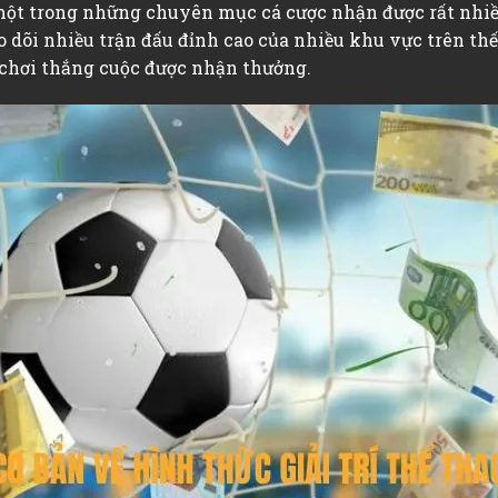
 một trong những chuyên mục cá cược nhận được rất nhiề
 dõi nhiều trận đấu đỉnh cao của nhiều khu vực trên thế
i chơi thắng cuộc được nhận thưởng.