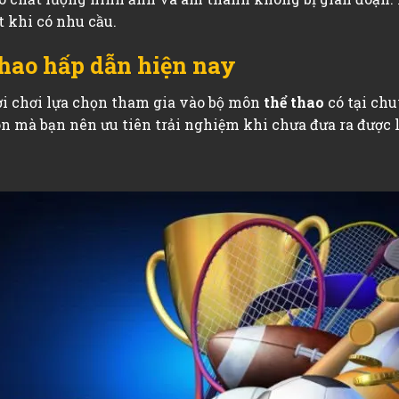
t khi có nhu cầu.
thao hấp dẫn hiện nay
ời chơi lựa chọn tham gia vào bộ môn
thể thao
có tại chu
n mà bạn nên ưu tiên trải nghiệm khi chưa đưa ra được 