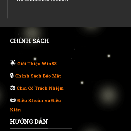
CHÍNH SÁCH
🌟
Giới Thiệu Win88
🔒
Chính Sách Bảo Mật
⚖️
Chơi Có Trách Nhiệm
📜
Điều Khoản và Điều
Kiện
HƯỚNG DẪN