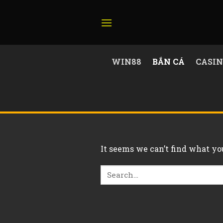
Skip
to
content
WIN88
BẮN CÁ
CASIN
It seems we can’t find what yo