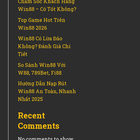
Chăm Sóc Khách Hàng
Win88 – Có Tốt Không?
Top Game Hot Trên
Win88 2026
Win88 Có Lừa Đảo
Không? Đánh Giá Chi
Tiết
So Sánh Win88 Với
W88, 789Bet, Fi88
Hướng Dẫn Nạp Rút
Win88 An Toàn, Nhanh
Nhất 2025
Recent
Comments
No comments to show.