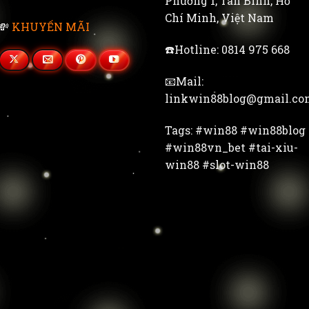
Phường 1, Tân Bình, Hồ
Chí Minh, Việt Nam
💸
KHUYẾN MÃI
☎️Hotline: 0814 975 668
📧Mail:
linkwin88blog@gmail.co
Tags: #win88 #win88blog
#win88vn_bet #tai-xiu-
win88 #slot-win88