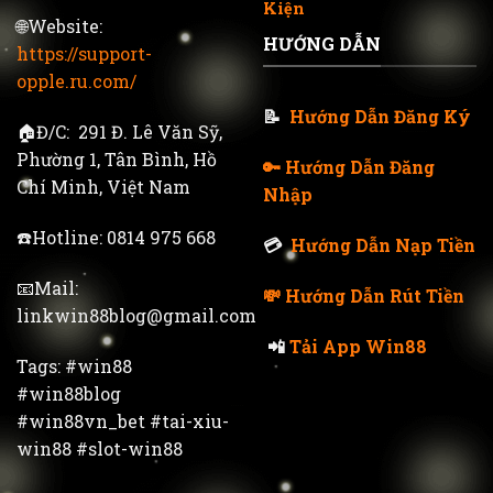
Kiện
🌐Website:
HƯỚNG DẪN
https://support-
opple.ru.com/
📝
Hướng Dẫn Đăng Ký
🏠Đ/C: 291 Đ. Lê Văn Sỹ,
Phường 1, Tân Bình, Hồ
🔑 Hướng Dẫn Đăng
Chí Minh, Việt Nam
Nhập
☎️Hotline: 0814 975 668
💳
Hướng Dẫn Nạp Tiền
📧Mail:
💸 Hướng Dẫn Rút Tiền
linkwin88blog@gmail.com
📲
Tải App Win88
Tags: #win88
#win88blog
#win88vn_bet #tai-xiu-
win88 #slot-win88