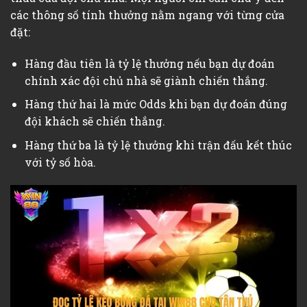
các thông số tính thưởng nằm ngang với từng cửa
đặt:
Hàng đầu tiên là tỷ lệ thưởng nếu bạn dự đoán
chính xác đội chủ nhà sẽ giành chiến thắng.
Hàng thứ hai là mức Odds khi bạn dự đoán đúng
đội khách sẽ chiến thắng.
Hàng thứ ba là tỷ lệ thưởng khi trận đấu kết thúc
với tỷ số hòa.