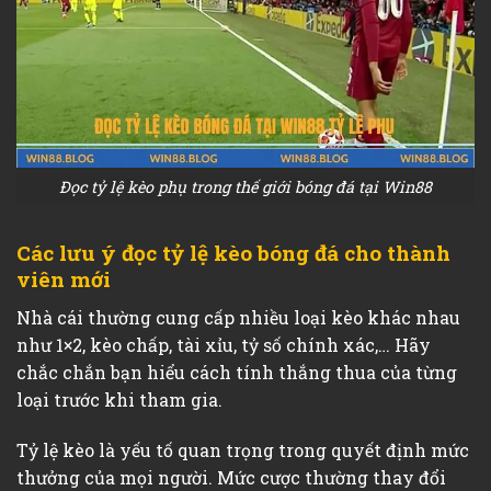
Đọc tỷ lệ kèo phụ trong thế giới bóng đá tại Win88
Các lưu ý đọc tỷ lệ kèo bóng đá cho thành
viên mới
Nhà cái thường cung cấp nhiều loại kèo khác nhau
như 1×2, kèo chấp, tài xỉu, tỷ số chính xác,… Hãy
chắc chắn bạn hiểu cách tính thắng thua của từng
loại trước khi tham gia.
Tỷ lệ kèo là yếu tố quan trọng trong quyết định mức
thưởng của mọi người. Mức cược thường thay đổi