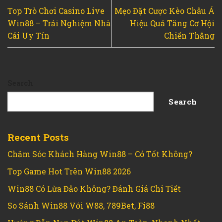
Top Trò Chơi Casino Live
Mẹo Đặt Cược Kèo Châu Á
Win88 – Trải Nghiệm Nhà
Hiệu Quả Tăng Cơ Hội
Cái Uy Tín
Chiến Thắng
Search
Search
Recent Posts
Chăm Sóc Khách Hàng Win88 – Có Tốt Không?
Top Game Hot Trên Win88 2026
Win88 Có Lừa Đảo Không? Đánh Giá Chi Tiết
So Sánh Win88 Với W88, 789Bet, Fi88