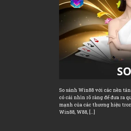
So sánh Win88 với các nền tản
có cái nhìn rõ ràng để đưa ra 
mạnh của các thương hiệu tron
Win88, W88, […]