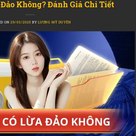
Đảo Không? Đánh Giá Chi Tiết
ED ON
29/03/2025
BY
LƯƠNG MỸ DUYÊN