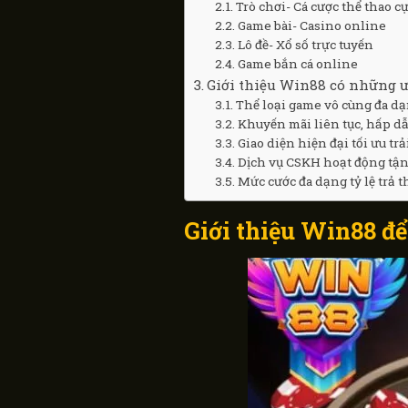
Trò chơi- Cá cược thể thao c
Game bài- Casino online
Lô đề- Xổ số trực tuyến
Game bắn cá online
Giới thiệu Win88 có những ư
Thể loại game vô cùng đa d
Khuyến mãi liên tục, hấp d
Giao diện hiện đại tối ưu tr
Dịch vụ CSKH hoạt động tận
Mức cước đa dạng tỷ lệ trả
Giới thiệu Win88 đ