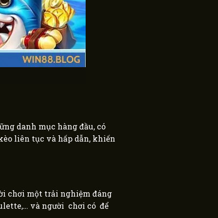
những danh mục hàng đầu, có
kèo liên tục và hấp dẫn, khiến
ười chơi một trải nghiệm đáng
oulette,… và người chơi có để