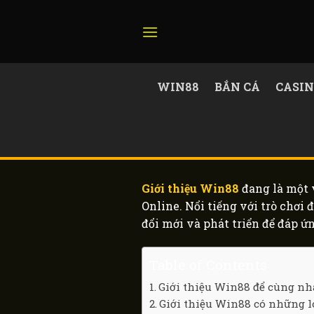
Skip
to
content
WIN88
BẮN CÁ
CASIN
Giới thiệu Win88
đang là một 
Online. Nổi tiếng với trò chơi
đổi mới và phát triển để đáp 
Table of Contents
Giới thiệu Win88 để cùng nh
Giới thiệu Win88 có những l