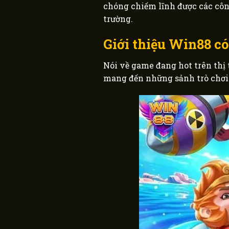
chóng chiếm lĩnh được các cô
trường.
Giới thiệu Win88 có
Nói về game đang hot trên thị
mang đến những sảnh trò chơi 