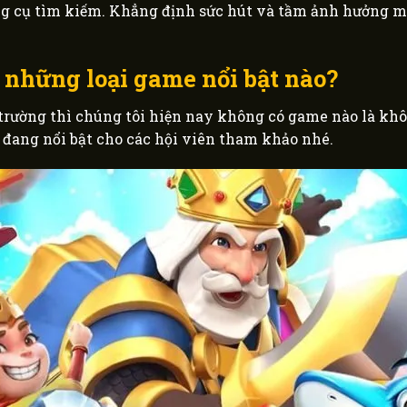
ng cụ tìm kiếm. Khẳng định sức hút và tầm ảnh hưởng m
 những loại game nổi bật nào?
 trường thì chúng tôi hiện nay không có game nào là kh
đang nổi bật cho các hội viên tham khảo nhé.