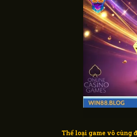
Thể loại game vô cùng 